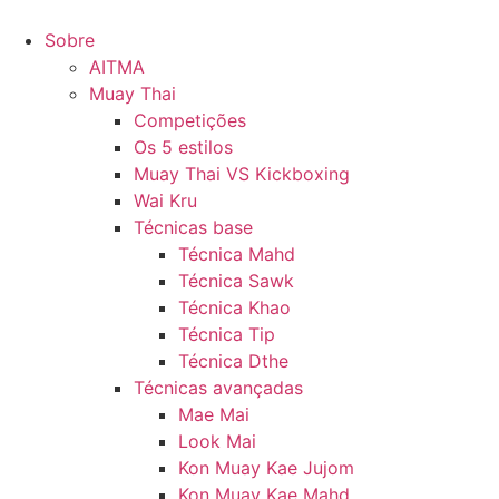
Pular
para
Sobre
o
AITMA
conteúdo
Muay Thai
Competições
Os 5 estilos
Muay Thai VS Kickboxing
Wai Kru
Técnicas base
Técnica Mahd
Técnica Sawk
Técnica Khao
Técnica Tip
Técnica Dthe
Técnicas avançadas
Mae Mai
Look Mai
Kon Muay Kae Jujom
Kon Muay Kae Mahd