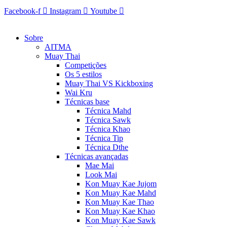
Facebook-f
Instagram
Youtube
Sobre
AITMA
Muay Thai
Competições
Os 5 estilos
Muay Thai VS Kickboxing
Wai Kru
Técnicas base
Técnica Mahd
Técnica Sawk
Técnica Khao
Técnica Tip
Técnica Dthe
Técnicas avançadas
Mae Mai
Look Mai
Kon Muay Kae Jujom
Kon Muay Kae Mahd
Kon Muay Kae Thao
Kon Muay Kae Khao
Kon Muay Kae Sawk