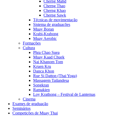
Cherng Mahd
Cherng Thao
Cherng Khao
Cherng Sawk
Técnicas de movimentação
Sistema de graduações
Muay Boran
Krabi-Krabong
Muay Aerobic
Formações
Cultura
Phra Chao Suea
Muay Kaad Chuek
Nai Khanom Tom
Kruen Kru
Dança Khon
Rue Si Datton (Thai Yoga)
Massagem Tailandesa
Songkran
Ramakien
Loy Krathong – Festival de Lanternas
Cinema
Exames de graduação
Seminários
Competições de Muay Thai