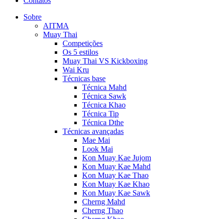
Contatos
Sobre
AITMA
Muay Thai
Competições
Os 5 estilos
Muay Thai VS Kickboxing
Wai Kru
Técnicas base
Técnica Mahd
Técnica Sawk
Técnica Khao
Técnica Tip
Técnica Dthe
Técnicas avançadas
Mae Mai
Look Mai
Kon Muay Kae Jujom
Kon Muay Kae Mahd
Kon Muay Kae Thao
Kon Muay Kae Khao
Kon Muay Kae Sawk
Cherng Mahd
Cherng Thao