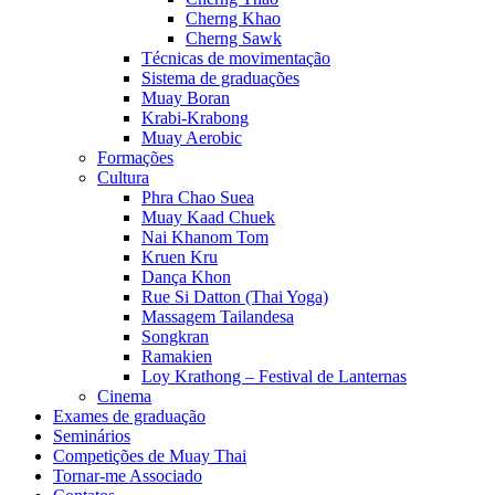
Cherng Khao
Cherng Sawk
Técnicas de movimentação
Sistema de graduações
Muay Boran
Krabi-Krabong
Muay Aerobic
Formações
Cultura
Phra Chao Suea
Muay Kaad Chuek
Nai Khanom Tom
Kruen Kru
Dança Khon
Rue Si Datton (Thai Yoga)
Massagem Tailandesa
Songkran
Ramakien
Loy Krathong – Festival de Lanternas
Cinema
Exames de graduação
Seminários
Competições de Muay Thai
Tornar-me Associado