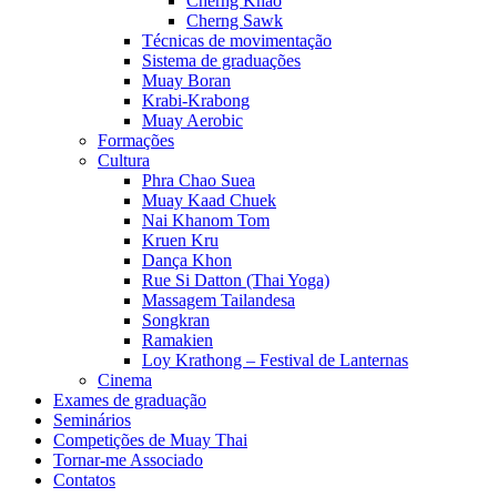
Cherng Khao
Cherng Sawk
Técnicas de movimentação
Sistema de graduações
Muay Boran
Krabi-Krabong
Muay Aerobic
Formações
Cultura
Phra Chao Suea
Muay Kaad Chuek
Nai Khanom Tom
Kruen Kru
Dança Khon
Rue Si Datton (Thai Yoga)
Massagem Tailandesa
Songkran
Ramakien
Loy Krathong – Festival de Lanternas
Cinema
Exames de graduação
Seminários
Competições de Muay Thai
Tornar-me Associado
Contatos