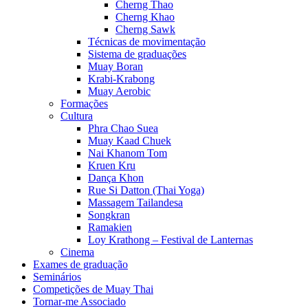
Cherng Thao
Cherng Khao
Cherng Sawk
Técnicas de movimentação
Sistema de graduações
Muay Boran
Krabi-Krabong
Muay Aerobic
Formações
Cultura
Phra Chao Suea
Muay Kaad Chuek
Nai Khanom Tom
Kruen Kru
Dança Khon
Rue Si Datton (Thai Yoga)
Massagem Tailandesa
Songkran
Ramakien
Loy Krathong – Festival de Lanternas
Cinema
Exames de graduação
Seminários
Competições de Muay Thai
Tornar-me Associado