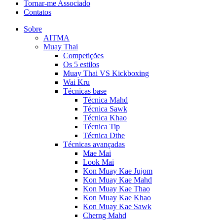
Tornar-me Associado
Contatos
Sobre
AITMA
Muay Thai
Competições
Os 5 estilos
Muay Thai VS Kickboxing
Wai Kru
Técnicas base
Técnica Mahd
Técnica Sawk
Técnica Khao
Técnica Tip
Técnica Dthe
Técnicas avançadas
Mae Mai
Look Mai
Kon Muay Kae Jujom
Kon Muay Kae Mahd
Kon Muay Kae Thao
Kon Muay Kae Khao
Kon Muay Kae Sawk
Cherng Mahd