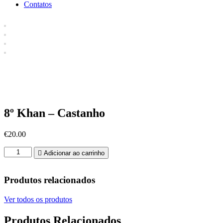
Contatos
8º Khan – Castanho
€
20.00
Quantidade
Adicionar ao carrinho
de
11º
Khan
Produtos relacionados
-
Vermelho
Ver todos os produtos
e
Branco
Produtos Relacionados